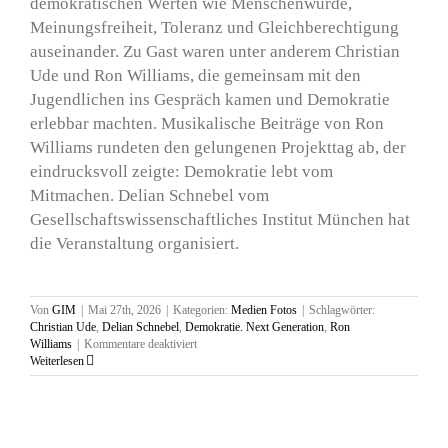
demokratischen Werten wie Menschenwürde,
Meinungsfreiheit, Toleranz und Gleichberechtigung
auseinander. Zu Gast waren unter anderem Christian
Ude und Ron Williams, die gemeinsam mit den
Jugendlichen ins Gespräch kamen und Demokratie
erlebbar machten. Musikalische Beiträge von Ron
Williams rundeten den gelungenen Projekttag ab, der
eindrucksvoll zeigte: Demokratie lebt vom
Mitmachen. Delian Schnebel vom
Gesellschaftswissenschaftliches Institut München hat
die Veranstaltung organisiert.
Von
GIM
|
Mai 27th, 2026
|
Kategorien:
Medien Fotos
|
Schlagwörter:
Christian Ude
,
Delian Schnebel
,
Demokratie. Next Generation
,
Ron
für
Williams
|
Kommentare deaktiviert
„Was
Weiterlesen
unsere
Demokratie
zusammenhält“,
Toni-
Puelf-