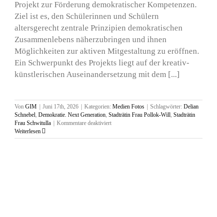
Projekt zur Förderung demokratischer Kompetenzen.
Ziel ist es, den Schülerinnen und Schülern
altersgerecht zentrale Prinzipien demokratischen
Zusammenlebens näherzubringen und ihnen
Möglichkeiten zur aktiven Mitgestaltung zu eröffnen.
Ein Schwerpunkt des Projekts liegt auf der kreativ-
künstlerischen Auseinandersetzung mit dem [...]
Von
GIM
|
Juni 17th, 2026
|
Kategorien:
Medien Fotos
|
Schlagwörter:
Delian
Schnebel
,
Demokratie. Next Generation
,
Stadträtin Frau Pollok-Will
,
Stadträtin
für
Frau Schwitulla
|
Kommentare deaktiviert
Ausstellung
Weiterlesen
und
Podiumsdiskusion,
Mittelschule
St.
Georg
Vilshofen,
17.
Juni
2026