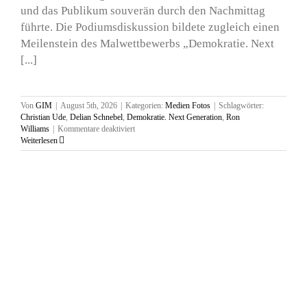
und das Publikum souverän durch den Nachmittag
führte. Die Podiumsdiskussion bildete zugleich einen
Meilenstein des Malwettbewerbs „Demokratie. Next
[...]
Von
GIM
|
August 5th, 2026
|
Kategorien:
Medien Fotos
|
Schlagwörter:
Christian Ude
,
Delian Schnebel
,
Demokratie. Next Generation
,
Ron
für
Williams
|
Kommentare deaktiviert
Ausstellung
Weiterlesen
und
Podiumsdiskusion,
Boki
München,
13.
Juli
2026