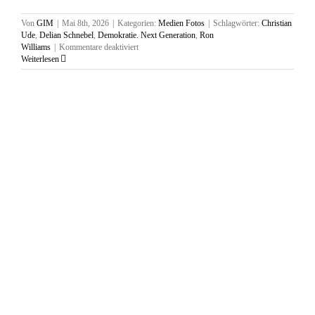
Von
GIM
|
Mai 8th, 2026
|
Kategorien:
Medien Fotos
|
Schlagwörter:
Christian
Ude
,
Delian Schnebel
,
Demokratie. Next Generation
,
Ron
für
Williams
|
Kommentare deaktiviert
Bedeutung
Weiterlesen
der
demokratischen
Prinzipien
für
unsere
Demokratie,
16.03.2026