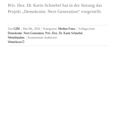
Priv. Doz. Dr. Karin Schnebel hat in der Sitzung das
Projekt „Demokratie. Next Generation“ vorgestellt.
Von
GIM
|
Mai 8th, 2026
|
Kategorien:
Medien Fotos
|
Schlagwörter:
Demokratie. Next Generation
,
Priv.-Doz. Dr. Karin Schnebel
,
für
Wertebündnis
|
Kommentare deaktiviert
Wertebündnissitzung
Weiterlesen
im
Werksviertel,
22.04.2026