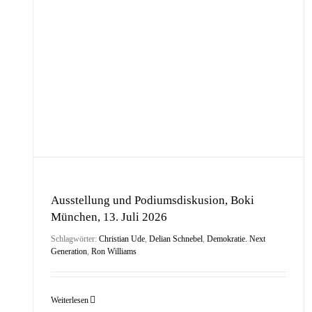
Diskussionsveranstaltung zum Thema Meinungsfreiheit
an der Balthasar-Neumann-Realschule in München, 22.
Juni 2026
13.
Ausstellung und Podiumsdiskusion, Boki
München, 13. Juli 2026
Schlagwörter:
Christian Ude
,
Delian Schnebel
,
Demokratie. Next
Generation
,
Ron Williams
Weiterlesen