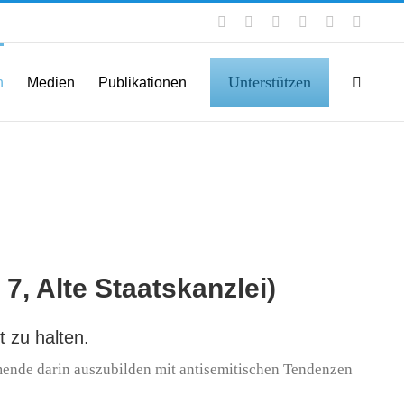
Facebook
Instagram
LinkedIn
X
YouTube
Tiktok
Unterstützen
n
Medien
Publikationen
7, Alte Staatskanzlei)
t zu halten.
mende darin auszubilden mit antisemitischen Tendenzen