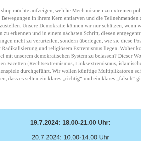
shop möchte aufzeigen, welche Mechanismen zu extremen politi
se Bewegungen in ihrem Kern entlarven und die Teilnehmenden 
zustellen. Unsere Demokratie können wir nur schützen, wenn w
n zu erkennen und in einem nächsten Schritt, diesen entgegent
ungen nicht zu verurteilen, sondern überlegen, wie sie diese Po
r Radikalisierung und religiösem Extremismus liegen. Woher ko
el mit unserem demokratischen System zu belassen? Dieser Wo
inen Facetten (Rechtsextremismus, Linksextremismus, islamisc
enspiele durchgeführt. Wir wollen künftige Multiplikatoren sch
en, dass es selten ein klares „richtig“ und ein klares „falsch“ g
19.7.2024: 18.00-21.00 Uhr:
20.7.2024: 10.00-14.00 Uhr