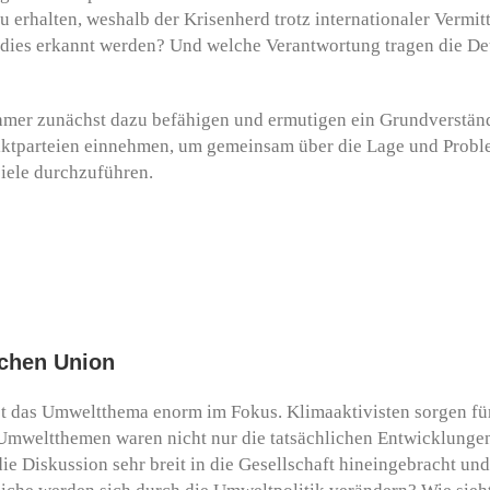
 erhalten, weshalb der Krisenherd trotz internationaler Vermit
nn dies erkannt werden? Und welche Verantwortung tragen die De
ehmer zunächst dazu befähigen und ermutigen ein Grundverständn
fliktparteien einnehmen, um gemeinsam über die Lage und Probl
spiele durchzuführen.
schen Union
st das Umweltthema enorm im Fokus. Klimaaktivisten sorgen für
Umweltthemen waren nicht nur die tatsächlichen Entwicklunge
 die Diskussion sehr breit in die Gesellschaft hineingebracht u