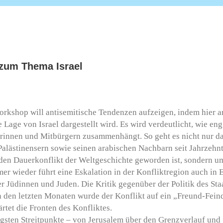
 zum Thema Israel
rkshop will antisemitische Tendenzen aufzeigen, indem hier am
e Lage von Israel dargestellt wird. Es wird verdeutlicht, wie e
rinnen und Mitbürgern zusammenhängt. So geht es nicht nur dar
Palästinensern sowie seinen arabischen Nachbarn seit Jahrzehn
en Dauerkonflikt der Weltgeschichte geworden ist, sondern um
mer wieder führt eine Eskalation in der Konfliktregion auch i
 Jüdinnen und Juden. Die Kritik gegenüber der Politik des Staat
 den letzten Monaten wurde der Konflikt auf ein „Freund-Feind
rtet die Fronten des Konfliktes.
tigsten Streitpunkte – von Jerusalem über den Grenzverlauf und