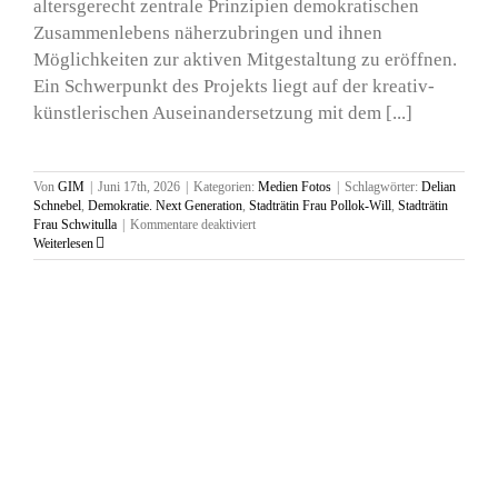
altersgerecht zentrale Prinzipien demokratischen
Zusammenlebens näherzubringen und ihnen
Möglichkeiten zur aktiven Mitgestaltung zu eröffnen.
Ein Schwerpunkt des Projekts liegt auf der kreativ-
künstlerischen Auseinandersetzung mit dem [...]
Von
GIM
|
Juni 17th, 2026
|
Kategorien:
Medien Fotos
|
Schlagwörter:
Delian
Schnebel
,
Demokratie. Next Generation
,
Stadträtin Frau Pollok-Will
,
Stadträtin
für
Frau Schwitulla
|
Kommentare deaktiviert
Ausstellung
Weiterlesen
und
Podiumsdiskusion,
Mittelschule
St.
Georg
Vilshofen,
17.
Juni
2026