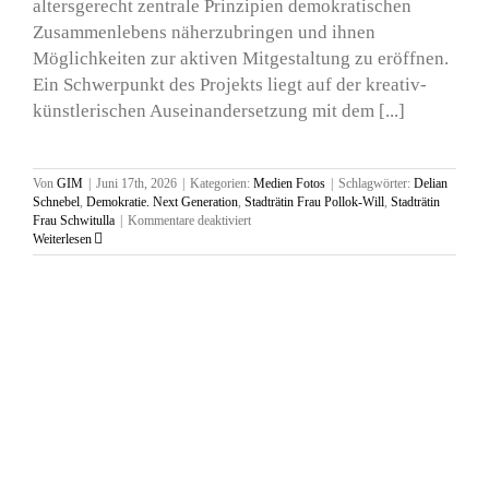
altersgerecht zentrale Prinzipien demokratischen
Zusammenlebens näherzubringen und ihnen
Möglichkeiten zur aktiven Mitgestaltung zu eröffnen.
Ein Schwerpunkt des Projekts liegt auf der kreativ-
künstlerischen Auseinandersetzung mit dem [...]
Von
GIM
|
Juni 17th, 2026
|
Kategorien:
Medien Fotos
|
Schlagwörter:
Delian
Schnebel
,
Demokratie. Next Generation
,
Stadträtin Frau Pollok-Will
,
Stadträtin
für
Frau Schwitulla
|
Kommentare deaktiviert
Ausstellung
Weiterlesen
und
Podiumsdiskusion,
Mittelschule
St.
Georg
Vilshofen,
17.
Juni
2026