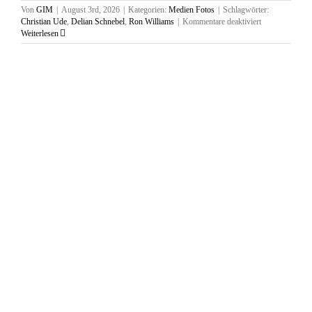
Von
GIM
|
August 3rd, 2026
|
Kategorien:
Medien Fotos
|
Schlagwörter:
für
Christian Ude
,
Delian Schnebel
,
Ron Williams
|
Kommentare deaktiviert
Diskussionsver
Weiterlesen
zum
Thema
Meinungsfreihe
an
der
Balthasar-
Neumann-
Realschule
in
München,
22.
Juni
2026