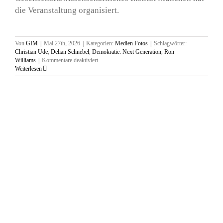
die Veranstaltung organisiert.
Von
GIM
|
Mai 27th, 2026
|
Kategorien:
Medien Fotos
|
Schlagwörter:
Christian Ude
,
Delian Schnebel
,
Demokratie. Next Generation
,
Ron
für
Williams
|
Kommentare deaktiviert
„Was
Weiterlesen
unsere
Demokratie
zusammenhält“,
Toni-
Puelf-
Mittelschule,
18.
Mai
2026