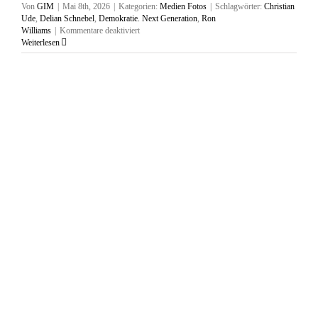
Von
GIM
|
Mai 8th, 2026
|
Kategorien:
Medien Fotos
|
Schlagwörter:
Christian
Ude
,
Delian Schnebel
,
Demokratie. Next Generation
,
Ron
für
Williams
|
Kommentare deaktiviert
Bedeutung
Weiterlesen
der
demokratischen
Prinzipien
für
unsere
Demokratie,
16.03.2026