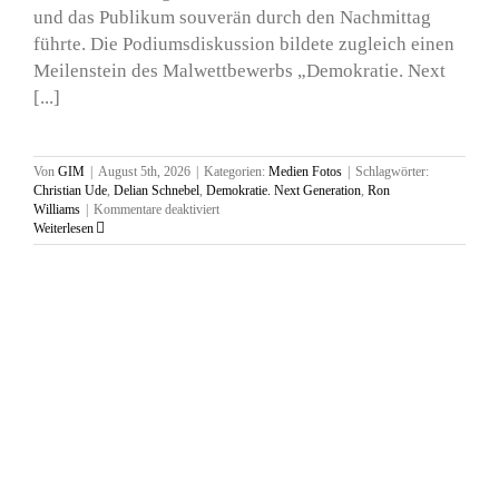
und das Publikum souverän durch den Nachmittag
führte. Die Podiumsdiskussion bildete zugleich einen
Meilenstein des Malwettbewerbs „Demokratie. Next
[...]
Von
GIM
|
August 5th, 2026
|
Kategorien:
Medien Fotos
|
Schlagwörter:
Christian Ude
,
Delian Schnebel
,
Demokratie. Next Generation
,
Ron
für
Williams
|
Kommentare deaktiviert
Ausstellung
Weiterlesen
und
Podiumsdiskusion,
Boki
München,
13.
Juli
2026