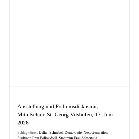
Ausstellung und Podiumsdiskusion,
Mittelschule St. Georg Vilshofen, 17. Juni
2026
Schlagwörter:
Delian Schnebel
,
Demokratie. Next Generation
,
Stadträtin Frau Pollok-Will
,
Stadträtin Frau Schwitulla