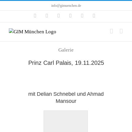
Zum
info@gimuenchen.de
Inhalt
Facebook
Instagram
LinkedIn
X
YouTube
Tiktok
springen
Galerie
Prinz Carl Palais, 19.11.2025
mit Delian Schnebel und Ahmad
Mansour