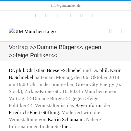
Zum
info@gimuenchen.de
Inhalt
Facebook
Instagram
LinkedIn
X
YouTube
Tiktok
springen
Vortrag >>Dumme Bürger<< gegen
>>feige Politiker<<
Dr. phil. Christian Boeser-Schnebel
und
Dr. phil. Karin
B. Schnebel
halten am Montag, den 06. Oktober 2014
um 19.00 Uhr in der orange bar, Green City Energy (6.
Stock), Zirkus-Krone-Str. 10, 80335 München einen
Vortrag: >>Dumme Bürger<< gegen >feige
Politiker<<. Veranstalter ist das
Bayernforum
der
Friedrich-Ebert-Stiftung
. Moderiert wird die
Veranstaltung von
Katrin Schömann
. Nähere
Informationen finden Sie
hier
.