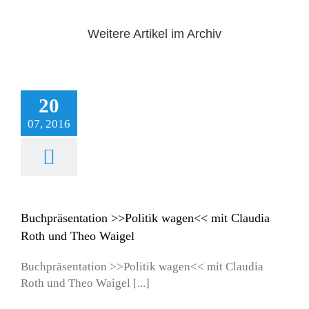
Weitere Artikel im Archiv
20
07, 2016
entation >>Politik
mit Claudia Roth
 Theo Waigel
les
Publikationen
ranstaltungen
Buchpräsentation >>Politik wagen<< mit Claudia
Roth und Theo Waigel
Buchpräsentation >>Politik wagen<< mit Claudia
Roth und Theo Waigel [...]