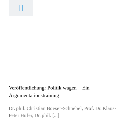
ntlichung: Politik
agen – Ein
ntationstraining
ein
Publikationen
Veröffentlichung: Politik wagen – Ein
Argumentationstraining
Dr. phil. Christian Boeser-Schnebel, Prof. Dr. Klaus-
Peter Hufer, Dr. phil. [...]