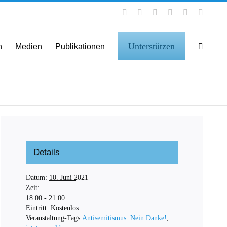
Facebook
Instagram
LinkedIn
X
YouTube
Tiktok
Unterstützen
n
Medien
Publikationen
Details
Datum:
10. Juni 2021
Zeit:
18:00 - 21:00
Eintritt:
Kostenlos
Veranstaltung-Tags:
Antisemitismus. Nein Danke!
,