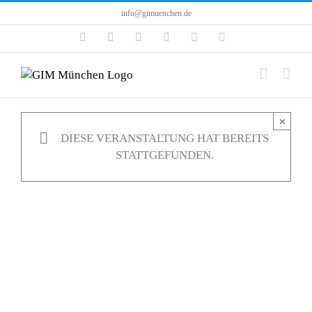
Zum
info@gimuenchen.de
Inhalt
Facebook
Instagram
LinkedIn
X
YouTube
Tiktok
springen
×
DIESE VERANSTALTUNG HAT BEREITS
STATTGEFUNDEN.