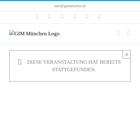
Zum
info@gimuenchen.de
Inhalt
Facebook
Instagram
LinkedIn
X
YouTube
Tiktok
springen
×
DIESE VERANSTALTUNG HAT BEREITS
STATTGEFUNDEN.