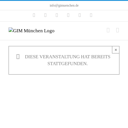
Zum
info@gimuenchen.de
Inhalt
Facebook
Instagram
LinkedIn
X
YouTube
Tiktok
springen
×
DIESE VERANSTALTUNG HAT BEREITS
STATTGEFUNDEN.