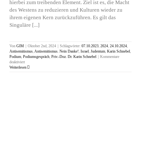
hierbei zum treibenden Element. Ziel ist es, die Macht
des Westens zu reduzieren und Kulturen wieder zu
ihrem eigenen Kern zurückzuführen. Es gilt das
Singuläre [...]
Von
GIM
|
Oktober 2nd, 2024
|
Schlagwörter:
07.10.2023
,
2024
,
24.10.2024
,
Antisemitismus
,
Antisemitismus. Nein Danke!
,
Israel
,
Judentum
,
Karin Schnebel
,
Podium
,
Podiumsgespräch
,
Priv.-Doz. Dr. Karin Schnebel
|
Kommentare
für
deaktiviert
Podium:
Weiterlesen
Kulturelle
Neuordnung
durch
Postkolonialismus?
Postkoloniale
Theorie,
Geschichtsrevisionismus
und
Cancel
Culture