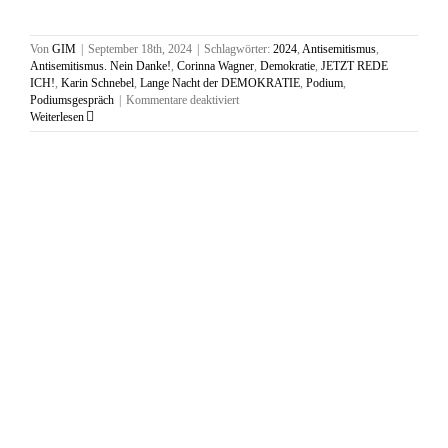
Von
GIM
|
September 18th, 2024
|
Schlagwörter:
2024
,
Antisemitismus
,
Antisemitismus. Nein Danke!
,
Corinna Wagner
,
Demokratie
,
JETZT REDE
ICH!
,
Karin Schnebel
,
Lange Nacht der DEMOKRATIE
,
Podium
,
für
Podiumsgespräch
|
Kommentare deaktiviert
„Jetzt
Weiterlesen
rede
ich!“
Was
ist
in
unserer
Gesellschaft
los?
Mitmach-
Podium
zur
Langen
Nacht
der
Demokratie