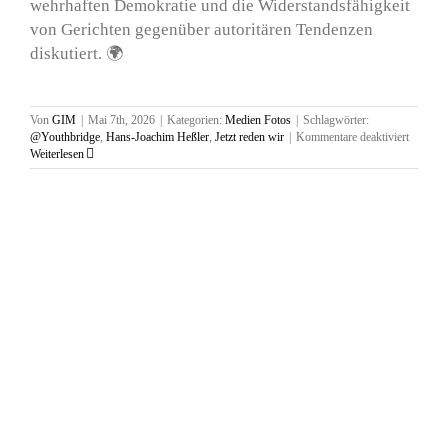
wehrhaften Demokratie und die Widerstandsfähigkeit
von Gerichten gegenüber autoritären Tendenzen
diskutiert. 🌍
Von
GIM
|
Mai 7th, 2026
|
Kategorien:
Medien Fotos
|
Schlagwörter:
für
@Youthbridge
,
Hans-Joachim Heßler
,
Jetzt reden wir
|
Kommentare deaktiviert
Kaminge
Weiterlesen
mit
Hans-
Joachim
Heßler,
15.01.2