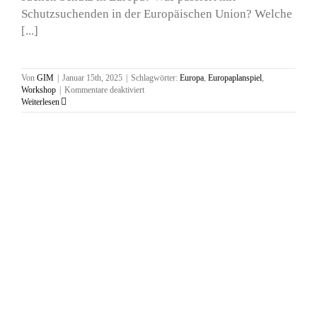
Schutzsuchenden in der Europäischen Union? Welche
[...]
Von
GIM
|
Januar 15th, 2025
|
Schlagwörter:
Europa
,
Europaplanspiel
,
für
Workshop
|
Kommentare deaktiviert
Workshop:
Weiterlesen
Planspiel
Europa