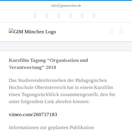
Zum
info@gimuenchen.de
Inhalt
Facebook
Instagram
LinkedIn
X
YouTube
Tiktok
springen
Kurzfilm Tagung “Organisation und
Verantwortung” 2018
Das Studierendenfernsehen der Pädagogischen
Hochschule Oberösterreich hat in einem Kurzfilm
einen Tagungsrückblick zusammengestellt, den Sie
unter folgendem Link abrufen können:
vimeo.com/260737183
Informationen zur geplanten Publikation