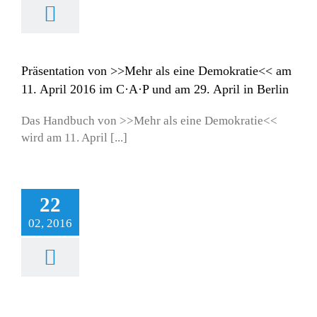
Präsentation von >>Mehr als eine Demokratie<< am
11. April 2016 im C·A·P und am 29. April in Berlin
Das Handbuch von >>Mehr als eine Demokratie<<
wird am 11. April [...]
22
02, 2016
ntlichung: Politik
agen – Ein