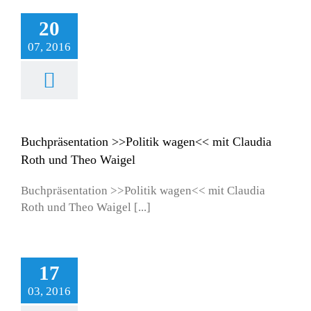
20
07, 2016
entation >>Politik
mit Claudia Roth
 Theo Waigel
les
Publikationen
ranstaltungen
Buchpräsentation >>Politik wagen<< mit Claudia
Roth und Theo Waigel
Buchpräsentation >>Politik wagen<< mit Claudia
Roth und Theo Waigel [...]
17
03, 2016