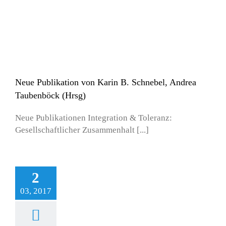
enböck (Hrsg)
les
Publikationen
Neue Publikation von Karin B. Schnebel, Andrea
Taubenböck (Hrsg)
Neue Publikationen Integration & Toleranz:
Gesellschaftlicher Zusammenhalt [...]
2
03, 2017