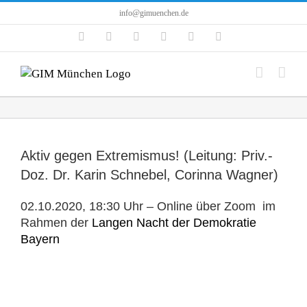
Zum
info@gimuenchen.de
Inhalt
Facebook
Instagram
LinkedIn
X
YouTube
Tiktok
springen
Aktiv gegen Extremismus! (Leitung: Priv.-
Doz. Dr. Karin Schnebel, Corinna Wagner)
02.10.2020, 18:30 Uhr – Online über Zoom im
Rahmen der
Langen Nacht der Demokratie
Bayern