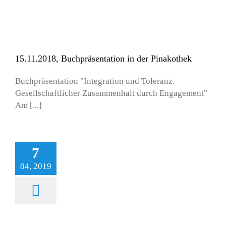
15.11.2018, Buchpräsentation in der Pinakothek
Buchpräsentation "Integration und Toleranz.
Gesellschaftlicher Zusammenhalt durch Engagement"
Am [...]
7
04, 2019
likation von Karin
hnebel, Andrea