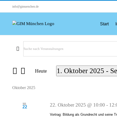
Zum
info@gimuenchen.de
Inhalt
springen
Start
I
Veranstaltungen
Bitte
Veranstaltungen
Schlüsselwort
Suche
eingeben.
1. Oktober 2025
 - 
Se
Suche
Heute
und
nach
Datum
Ansichten,
Veranstaltungen
wählen.
Navigation
Oktober 2025
Schlüsselwort.
Mi.
22. Oktober 2025 @ 10:00
-
12:
22
Vortrag: Bildung als Grundrecht und seine T