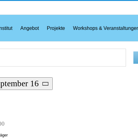
nstitut
Angebot
Projekte
Workshops & Veranstaltunge
ptember 16
00
räger