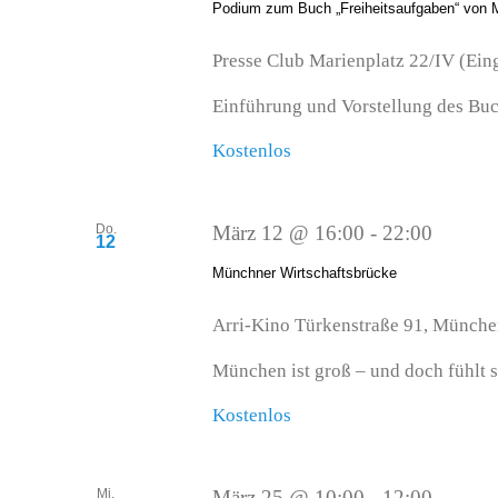
Podium zum Buch „Freiheitsaufgaben“ von M
Presse Club
Marienplatz 22/IV (Ei
Einführung und Vorstellung des Buc
Kostenlos
Do.
März 12 @ 16:00
-
22:00
12
Münchner Wirtschaftsbrücke
Arri-Kino
Türkenstraße 91, Münch
München ist groß – und doch fühlt s
Kostenlos
Mi.
März 25 @ 10:00
-
12:00