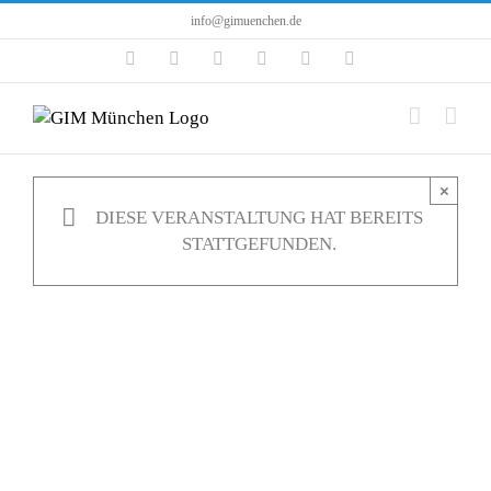
Zum
info@gimuenchen.de
Inhalt
Facebook
Instagram
LinkedIn
X
YouTube
Tiktok
springen
×
DIESE VERANSTALTUNG HAT BEREITS
STATTGEFUNDEN.