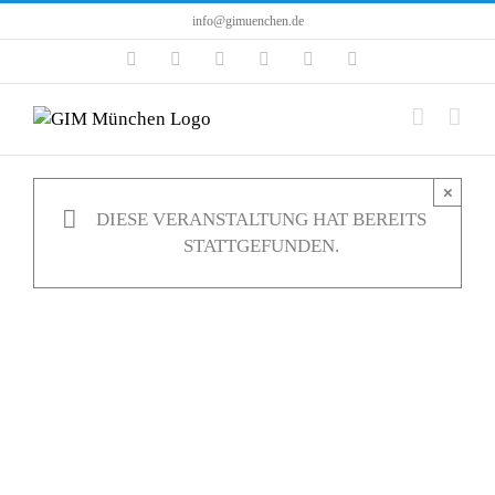
Zum
info@gimuenchen.de
Inhalt
Facebook
Instagram
LinkedIn
X
YouTube
Tiktok
springen
×
DIESE VERANSTALTUNG HAT BEREITS
STATTGEFUNDEN.