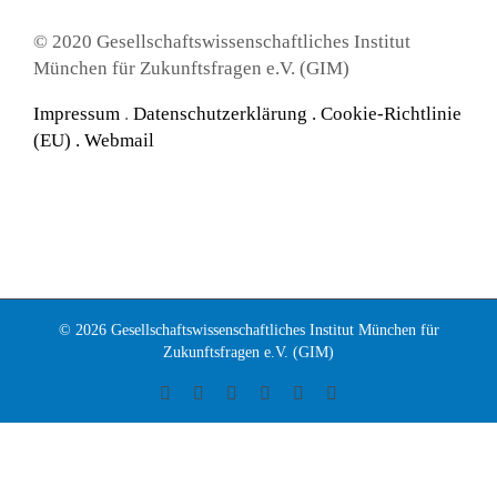
© 2020 Gesellschaftswissenschaftliches Institut
München für Zukunftsfragen e.V. (GIM)
Impressum
.
Datenschutzerklärung
.
Cookie-Richtlinie
(EU) .
Webmail
© 2026 Gesellschaftswissenschaftliches Institut München für
Zukunftsfragen e.V. (GIM)
Facebook
Instagram
LinkedIn
X
YouTube
Tiktok
Anmeldungen sind für diese Veranstaltung geschlossen