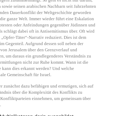
rgern zusammenhängt. So geht es nicht nur darum,
n sowie seinen arabischen Nachbarn seit Jahrzehnten
nden Dauerkonflikt der Weltgeschichte geworden
 die ganze Welt. Immer wieder führt eine Eskalation
rotesten oder Anfeindungen gegenüber Jüdinnen und
ls schlägt dabei oft in Antisemitismus über. Oft wird
 „Opfer-Täter“-Narrativ reduziert. Dies ist dem
 im Gegenteil. Aufgrund dessen soll neben der
– von Jerusalem über den Grenzverlauf und
en, um daraus ein grundlegenderes Verständnis zu
Vermittlungen nicht zur Ruhe kommt. Wann ist die
Wie kann dies erkannt werden? Und welche
ale Gemeinschaft für Israel.
er zunächst dazu befähigen und ermutigen, sich auf
ändnis über die Komplexität des Konflikts zu
der Konfliktparteien einnehmen, um gemeinsam über
.