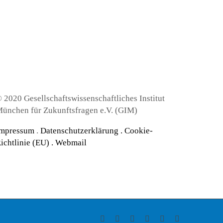
 2020 Gesellschaftswissenschaftliches Institut
ünchen für Zukunftsfragen e.V. (GIM)
mpressum
.
Datenschutzerklärung
.
Cookie-
ichtlinie (EU) .
Webmail
Facebook
Instagram
LinkedIn
X
YouTube
Tiktok