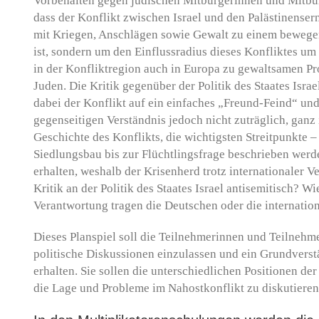
Vorbehalten gegen jüdischen Mitbürgerinnen und Mitbü
dass der Konflikt zwischen Israel und den Palästinenser
mit Kriegen, Anschlägen sowie Gewalt zu einem bewege
ist, sondern um den Einflussradius dieses Konfliktes um
in der Konfliktregion auch in Europa zu gewaltsamen P
Juden. Die Kritik gegenüber der Politik des Staates Israe
dabei der Konflikt auf ein einfaches „Freund-Feind“ und
gegenseitigen Verständnis jedoch nicht zuträglich, ganz
Geschichte des Konflikts, die wichtigsten Streitpunkte 
Siedlungsbau bis zur Flüchtlingsfrage beschrieben werd
erhalten, weshalb der Krisenherd trotz internationaler 
Kritik an der Politik des Staates Israel antisemitisch? 
Verantwortung tragen die Deutschen oder die internation
Dieses Planspiel soll die Teilnehmerinnen und Teilnehm
politische Diskussionen einzulassen und ein Grundverst
erhalten. Sie sollen die unterschiedlichen Positionen 
die Lage und Probleme im Nahostkonflikt zu diskutieren