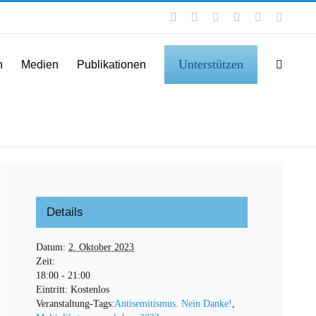
Facebook
Instagram
LinkedIn
X
YouTube
Tiktok
Unterstützen
n
Medien
Publikationen
Details
Datum:
2. Oktober 2023
Zeit:
18:00 - 21:00
Eintritt:
Kostenlos
Veranstaltung-Tags:
Antisemitismus. Nein Danke!
,