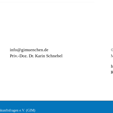
info@gimuenchen.de
©
Priv.-Doz. Dr. Karin Schnebel
M
I
R
ukunftsfragen e.V. (GIM)