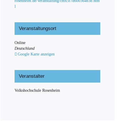
rosenheim.de/Veranstaltung/cmx5f7d600364b3b.htm
l
Veranstaltungsort
Online
Deutschland
Google Karte anzeigen
Veranstalter
Volkshochschule Rosenheim