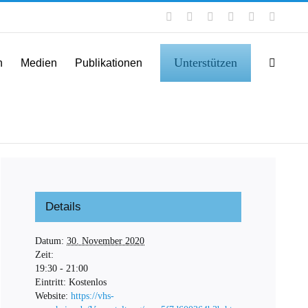
Facebook
Instagram
LinkedIn
X
YouTube
Tiktok
Unterstützen
n
Medien
Publikationen
Details
Datum:
30. November 2020
Zeit:
19:30 - 21:00
Eintritt:
Kostenlos
Website:
https://vhs-