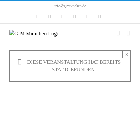
Zum
info@gimuenchen.de
Inhalt
Facebook
Instagram
LinkedIn
X
YouTube
Tiktok
springen
×
DIESE VERANSTALTUNG HAT BEREITS
STATTGEFUNDEN.