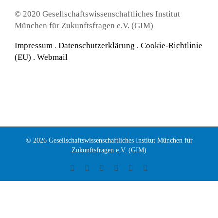
© 2020 Gesellschaftswissenschaftliches Institut
München für Zukunftsfragen e.V. (GIM)
Impressum
.
Datenschutzerklärung
.
Cookie-Richtlinie
(EU) .
Webmail
© 2026 Gesellschaftswissenschaftliches Institut München für
Zukunftsfragen e.V. (GIM)
Facebook
Instagram
LinkedIn
X
YouTube
Tiktok
Anmeldungen sind für diese Veranstaltung geschlossen