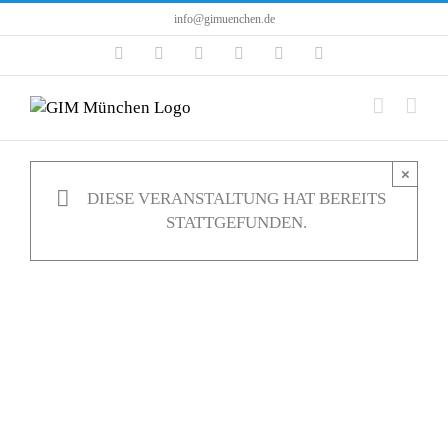
Zum
info@gimuenchen.de
Inhalt
Facebook
Instagram
LinkedIn
X
YouTube
Tiktok
springen
×
DIESE VERANSTALTUNG HAT BEREITS
STATTGEFUNDEN.