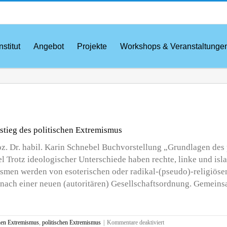
nstitut
Angebot
Projekte
Workshops & Veranstaltunge
stieg des politischen Extremismus
oz. Dr. habil. Karin Schnebel Buchvorstellung „Grundlagen des 
l Trotz ideologischer Unterschiede haben rechte, linke und is
smen werden von esoterischen oder radikal-(pseudo)-religiösen 
 nach einer neuen (autoritären) Gesellschaftsordnung. Gemeins
für
chen Extremismus
,
politischen Extremismus
|
Kommentare deaktiviert