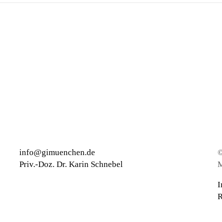
Der
Aufstieg
des
politischen
Extremismus
info@gimuenchen.de
©
Priv.-Doz. Dr. Karin Schnebel
M
I
R