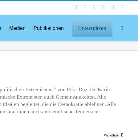
Facebook
Instagram
LinkedIn
X
YouTube
Tiktok
Unterstützen
n
Medien
Publikationen
politischen Extremismus“ von Priv.-Doz. Dr. Karin
lamische Extremisten auch Gemeinsamkeiten. Alle
Idealen begleitet, die die Demokratie ablehnen. Alle
am sind ihnen auch antisemitische Tendenzen.
Weiterlesen