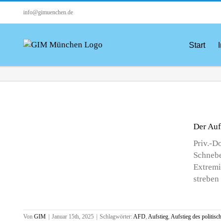
Zum
info@gimuenchen.de
Inhalt
springen
Start
I
Der Auf
Priv.-D
Schnebe
us
Extremi
streben
Von
GIM
|
Januar 15th, 2025
|
Schlagwörter:
AFD
,
Aufstieg
,
Aufstieg des politis