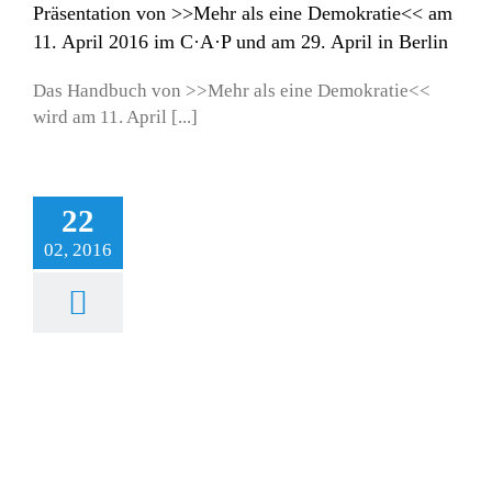
Präsentation von >>Mehr als eine Demokratie<< am
11. April 2016 im C·A·P und am 29. April in Berlin
Das Handbuch von >>Mehr als eine Demokratie<<
wird am 11. April [...]
22
02, 2016
eröffentlichung:
litik wagen – Ein
umentationstraining
gemein
Publikationen