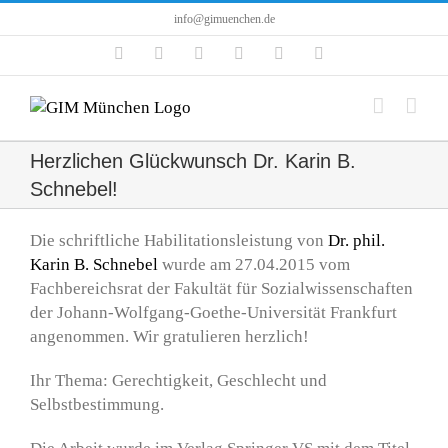
Zum
info@gimuenchen.de
Inhalt
Facebook
Instagram
LinkedIn
X
YouTube
Tiktok
springen
Herzlichen Glückwunsch Dr. Karin B.
Schnebel!
Die schriftliche Habilitationsleistung von
Dr. phil.
Karin B. Schnebel
wurde am 27.04.2015 vom
Fachbereichsrat der Fakultät für Sozialwissenschaften
der Johann-Wolfgang-Goethe-Universität Frankfurt
angenommen. Wir gratulieren herzlich!
Ihr Thema: Gerechtigkeit, Geschlecht und
Selbstbestimmung.