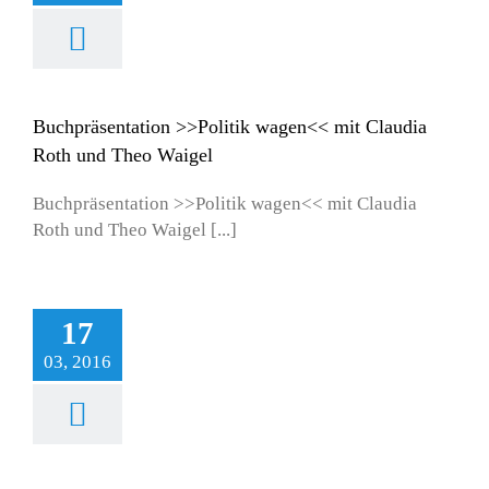
 Claudia Roth und
Theo Waigel
uelles
Publikationen
Veranstaltungen
Buchpräsentation >>Politik wagen<< mit Claudia
Roth und Theo Waigel
Buchpräsentation >>Politik wagen<< mit Claudia
Roth und Theo Waigel [...]
17
03, 2016