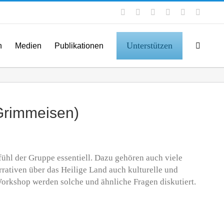
Facebook
Instagram
LinkedIn
X
YouTube
Tiktok
Unterstützen
n
Medien
Publikationen
 Grimmeisen)
hl der Gruppe essentiell. Dazu gehören auch viele
rrativen über das Heilige Land auch kulturelle und
Workshop werden solche und ähnliche Fragen diskutiert.