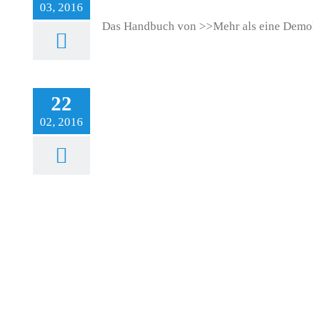
03, 2016
Das Handbuch von >>Mehr als eine Demokra
22
02, 2016
litik wagen – Ein
straining
likationen