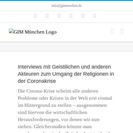
Zum
info@gimuenchen.de
Inhalt
Facebook
Instagram
LinkedIn
X
YouTube
Tiktok
springen
Interviews mit Geistilichen und anderen
Akteuren zum Umgang der Religionen in
der Coronakrise
Die Corona-Krise scheint alle anderen
Probleme oder Krisen in der Welt erst einmal
im Hintergrund zu stellen – ausgenommen
sind hiervon die wirtschaftlichen
Herausforderungen, vor denen wir nun
stehen. Gleichermaßen könnte man