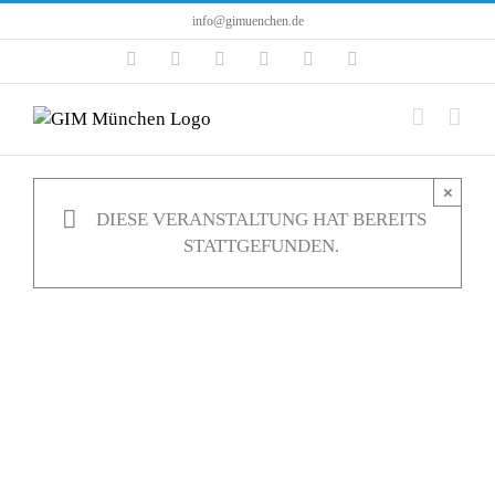
Zum
info@gimuenchen.de
Inhalt
Facebook
Instagram
LinkedIn
X
YouTube
Tiktok
springen
×
DIESE VERANSTALTUNG HAT BEREITS
STATTGEFUNDEN.