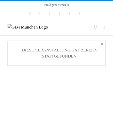
Zum
info@gimuenchen.de
Inhalt
Facebook
Instagram
LinkedIn
X
YouTube
Tiktok
springen
×
DIESE VERANSTALTUNG HAT BEREITS
STATTGEFUNDEN.