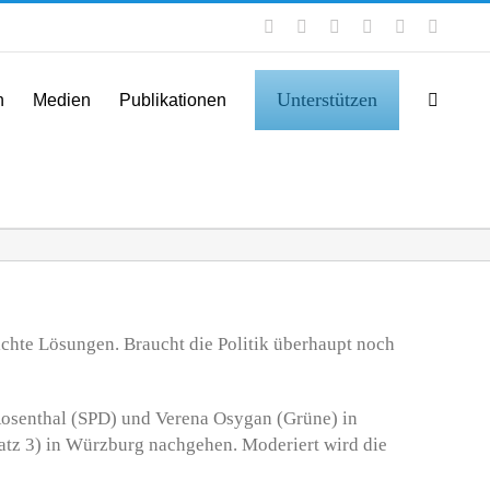
Facebook
Instagram
LinkedIn
X
YouTube
Tiktok
Unterstützen
n
Medien
Publikationen
eichte Lösungen. Braucht die Politik überhaupt noch
 Rosenthal (SPD) und Verena Osygan (Grüne) in
tz 3) in Würzburg nachgehen. Moderiert wird die