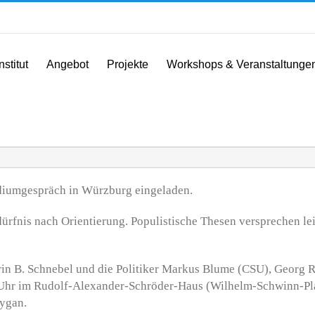
nstitut
Angebot
Projekte
Workshops & Veranstaltunge
diumgespräch in Würzburg eingeladen.
Bedürfnis nach Orientierung. Populistische Thesen versprechen l
arin B. Schnebel und die Politiker Markus Blume (CSU), Georg
 Uhr im Rudolf-Alexander-Schröder-Haus (Wilhelm-Schwinn-Pla
ygan.