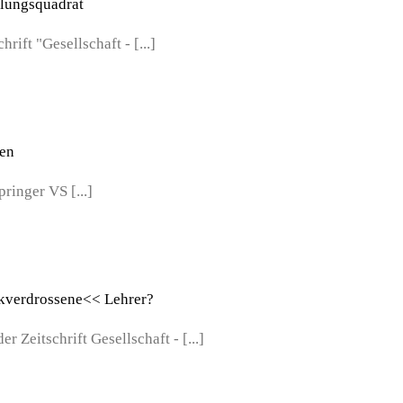
klungsquadrat
hrift "Gesellschaft - [...]
ten
ringer VS [...]
ikverdrossene<< Lehrer?
r Zeitschrift Gesellschaft - [...]