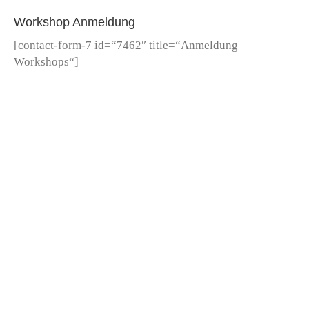
Zum
Workshop Anmeldung
Inhalt
springen
[contact-form-7 id=“7462″ title=“Anmeldung
Workshops“]