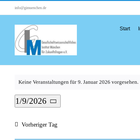
Zum
info@gimuenchen.de
Inhalt
springen
Start
I
Veranstaltungen
Keine Veranstaltungen für 9. Januar 2026 vorgesehen.
Hinweis
für
1/9/2026
9.
Datum
Januar
wählen.
Vorheriger Tag
2026